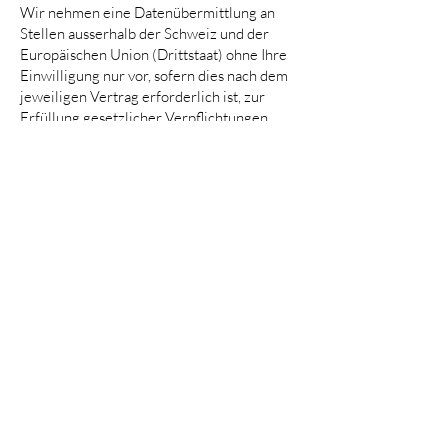
Wir nehmen eine Datenübermittlung an
Stellen ausserhalb der Schweiz und der
Europäischen Union (Drittstaat) ohne Ihre
Einwilligung nur vor, sofern dies nach dem
jeweiligen Vertrag erforderlich ist, zur
Erfüllung gesetzlicher Verpflichtungen
oder zur Wahrung unserer berechtigten
Interessen.
6 Ihre Rechte
Soweit von dem auf Sie anwendbaren
Datenschutzrecht vorgesehen, können Sie
unentgeltlich Auskunft über die auf Sie
bezogenen gespeicherten Daten, deren
Herkunft und Empfänger und den Zweck
der Datenbearbeitung verlangen. Ebenso
steht Ihnen unter den gesetzlichen
Voraussetzungen ein Recht auf
Berichtigung, Löschung, Einschränkung der
oder Widerspruch gegen die Bearbeitung
sowie, sofern die DSGVO zur Anwendung