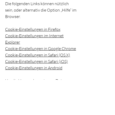
Die folgenden Links können nützlich
sein, oder alternativ die Option „Hilfe“ im
Browser.
Cookie-Einstellungen in Firefox
Cookie-Einstellungen im Internet
Explorer
Cookie-Einstellungen in Google Chrome
Cookie-Einstellungen in Safari (OS X)
Cookie-Einstellungen in Safari (iOS)
Cookie-Einstellungen in Android
Um die Verwendung eigener Daten
durch Google Analytics auf allen
Websites abzulehnen und zu verhindern,
bestehen die folgenden Anweisungen:
https://tools.google.com/dlpage/gaopto
ut.